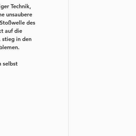
ger Technik, 
ine unsaubere 
 Stoßwelle des 
t auf die 
stieg in den 
blemen. 
 selbst 