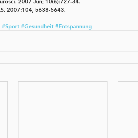
eurosci. 2007 Jun; 10(6):727-34.
NAS. 2007:104, 5638-5643.
n
#Sport
#Gesundheit
#Entspannung