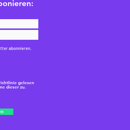
bonieren:
tter abonnieren.
ichtlinie gelesen
e dieser zu.
en