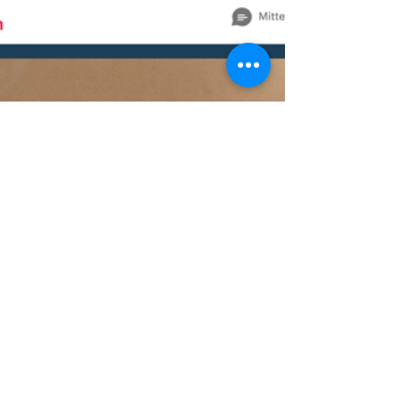
Das Wort spazieren entstammt dem im 15.
Jahrhundert in Italien geprägtem spaziare, was
soviel heißt wie: »sich räumlich ausbreiten«. Im...