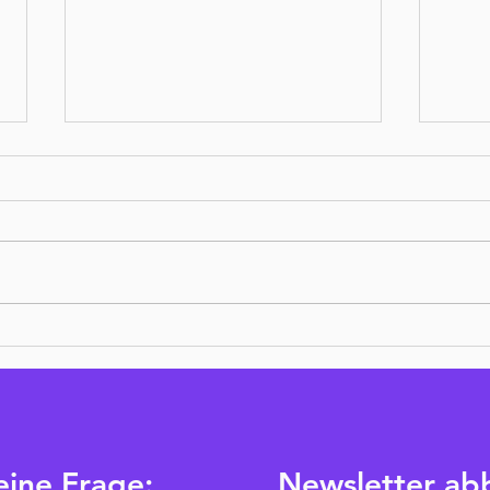
Hast du gut geschlafen?
Best
eine Frage:
Newsletter ab