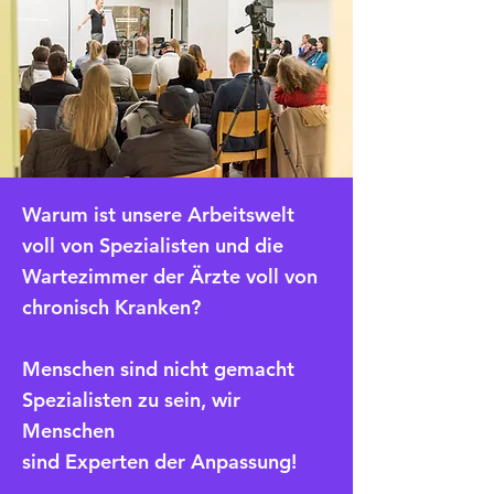
Warum ist unsere Arbeitswelt
voll von Spezialisten und die
Wartezimmer der Ärzte voll von
chronisch Kranken?
Menschen sind nicht gemacht
Spezialisten zu sein, wir
Menschen
sind Experten der Anpassung!