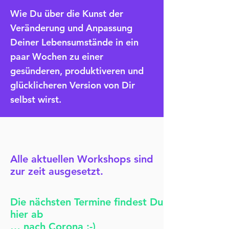
Wie Du über die Kunst der
Veränderung und Anpassung
Deiner Lebensumstände in ein
paar Wochen zu einer
gesünderen, produktiveren und
glücklicheren Version von Dir
selbst wirst.
Alle aktuellen Workshops sind
zur zeit ausgesetzt.
Die nächsten Termine findest Du
hier ab
… nach Corona ;-)