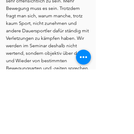
sehr offensichtlich zu sein. Mehr
Bewegung muss es sein. Trotzdem
fragt man sich, warum manche, trotz
kaum Sport, nicht zunehmen und
andere Dauersportler dafür ständig mit
Verletzungen zu kämpfen haben. Wir
werden im Seminar deshalb nicht
wertend, sondern objektiv über das Für
und Wieder von bestimmten
Bewegungsarten und -zeiten sprechen.
Denn Bewegung hängt mit vielen
Funktionen des Körpers zusammen.
Beispielsweise der Verdauung und
dem Immunsystem.
Ebenfalls ein wichtiger Bereich ist die
Verarbeitung oder den Umgang mit
Stress. Einige können gut mit Stress