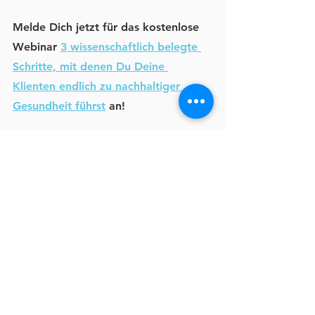
Melde Dich jetzt für das kostenlose 
Webinar 
3 wissenschaftlich belegte 
Schritte, mit denen Du Deine 
Klienten endlich zu nachhaltiger 
Gesundheit führst
 an!
Wann: Mittwoch, den 05.10.2022 um 
18:00Uhr
Wo:
 Bequem von Deinem Sofa aus. 
Nach Deiner Anmeldung erhältst Du 
die Zugangsdaten zum Webinar-
Raum von Philipp per Email
_________________