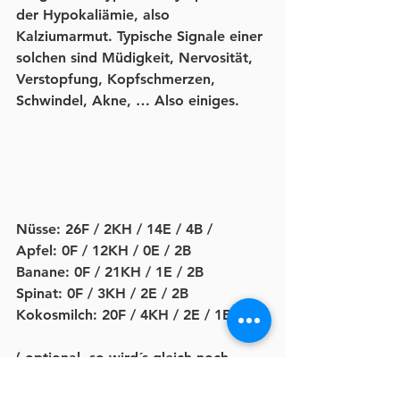
der Hypokaliämie, also 
Kalziumarmut. Typische Signale einer 
solchen sind Müdigkeit, Nervosität, 
Verstopfung, Kopfschmerzen, 
Schwindel, Akne, … Also einiges. 
Nüsse: 26F / 2KH / 14E / 4B /
Apfel: 0F / 12KH / 0E / 2B
Banane: 0F / 21KH / 1E / 2B
Spinat: 0F / 3KH / 2E / 2B
Kokosmilch: 20F / 4KH / 2E / 1B
( optional, so wird´s gleich noch 
gesünder ;-)