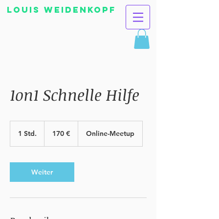
Louis Weidenkopf
1on1 Schnelle Hilfe
170
Euro
1 Std.
1
170 €
Online-Meetup
S
t
d
Weiter