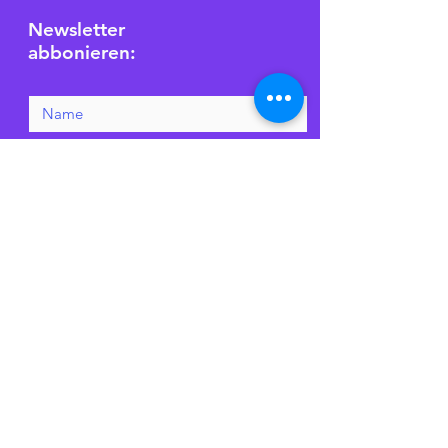
Newsletter
abbonieren:
Ich möchte den Newsletter
abonnieren.
Ich habe die
Datenschutzrichtlinie gelesen
und verstanden und stimme
dieser zu.
Ja
Senden